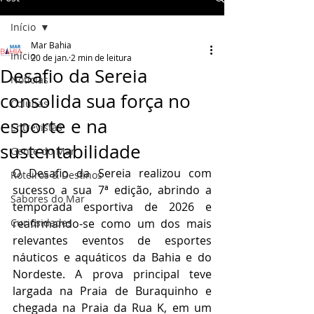
Início
Mar Bahia
Início
20 de jan.
2 min de leitura
Desafio da Sereia
Notícias
consolida sua força no
Colunas
esporte e na
Entrevistas
sustentabilidade
Gente do Mar
O Desafio da Sereia realizou com 
Roteiros & Destinos
sucesso a sua 7ª edição, abrindo a 
Sabores do Mar
temporada esportiva de 2026 e 
Curiosidades
reafirmando-se como um dos mais 
relevantes eventos de esportes 
náuticos e aquáticos da Bahia e do 
Nordeste. A prova principal teve 
largada na Praia de Buraquinho e 
chegada na Praia da Rua K, em um 