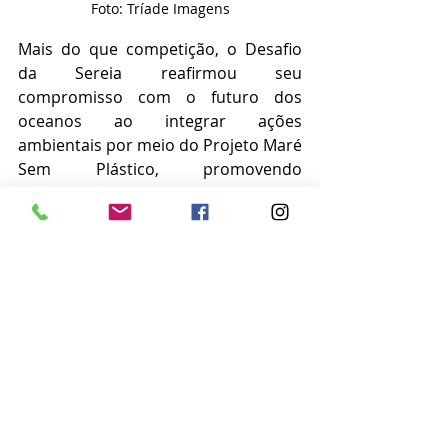
Foto: Tríade Imagens
Mais do que competição, o Desafio 
da Sereia reafirmou seu 
compromisso com o futuro dos 
oceanos ao integrar ações 
ambientais por meio do Projeto Maré 
Sem Plástico, promovendo 
conscientização, educação ambiental 
e incentivo a práticas sustentáveis 
junto aos atletas, público e 
comunidade local.
O evento foi realizado pelas 
organizações Mar Adentro e Ellas 
Produções & Eventos, que vêm 
fortalecendo o calendário náutico 
baiano ao unir esporte, turismo, 
impacto social e responsabilidade 