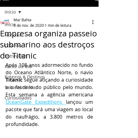
Início
Mar Bahia
Início
5 de nov. de 2020
1 min de leitura
Empresa organiza passeio
Notícias
submarino aos destroços
Colunas
do Titanic
Entrevistas
Após 108 anos adormecido no fundo 
Gente do Mar
do Oceano Atlântico Norte, o navio 
Roteiros & Destinos
Titanic
 segue atiçando a curiosidade 
e o fascínio do público pelo mundo. 
Sabores do Mar
Esta semana a agência americana 
Curiosidades
OceanGate Expeditions 
lançou um 
pacote que fará uma viagem ao local 
do naufrágio, a 3.800 metros de 
profundidade.