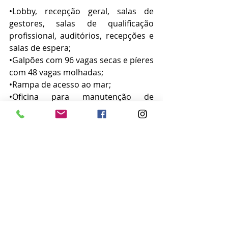
•Lobby, recepção geral, salas de 
gestores, salas de qualificação 
profissional, auditórios, recepções e 
salas de espera;
•Galpões com 96 vagas secas e píeres 
com 48 vagas molhadas;
•Rampa de acesso ao mar;
•Oficina para manutenção de 
embarcações, depósitos e pátio de 
serviços;
•Arena Multiuso para venda de 
roteiros turísticos; 
•Loja de Conveniência;
•Restaurante, café, refeitório e copa;
•Sanitários masculino, feminino, PNE 
e vestiários; 
•Estacionamento com 27 vagas;
•Promoção de eventos associados à 