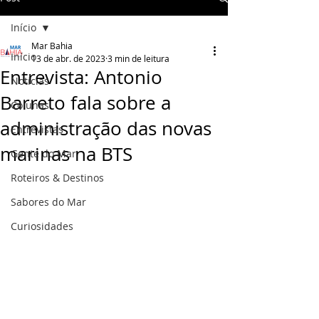
Início
Mar Bahia
Início
13 de abr. de 2023
3 min de leitura
Entrevista: Antonio
Notícias
Barreto fala sobre a
Colunas
administração das novas
Entrevistas
marinas na BTS
Gente do Mar
Roteiros & Destinos
Sabores do Mar
Curiosidades