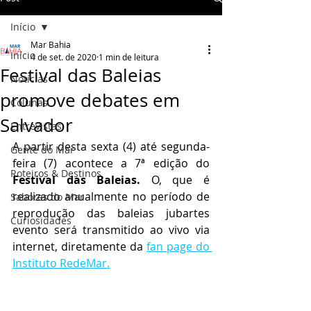
Início
Mar Bahia
Início
4 de set. de 2020
1 min de leitura
Festival das Baleias
Notícias
promove debates em
Colunas
Salvador
Entrevistas
A partir desta sexta (4) até segunda-
Gente do Mar
feira (7) acontece a 7ª edição do 
Roteiros & Destinos
Festival das Baleias. 
O, que é 
realizado anualmente no período de 
Sabores do Mar
reprodução das baleias jubartes 
Curiosidades
evento será transmitido ao vivo via 
internet, diretamente da 
fan page do 
Instituto RedeMar.