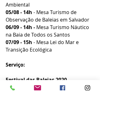
Ambiental
05/08 - 14h 
- Mesa Turismo de 
Observação de Baleias em Salvador
06/09 - 14h -
 Mesa Turismo Náutico 
na Baia de Todos os Santos
07/09 - 15h 
- Mesa Lei do Mar e 
Transição Ecológica
Serviço:
Festival das Baleias 2020
Quando:
 de 04 a 06/09 das 14h às 
15h e no dia 07/09 das 15h às 16h.
Onde: 
Gratuito e on-line
Contato:
 (71) 99937-9672 – Wiiliam 
Freitas
Notícias