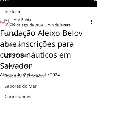
Início
Mar Bahia
Início
7 de ago. de 2024
3 min de leitura
Fundação Aleixo Belov
Notícias
abre inscrições para
Colunas
cursos náuticos em
Entrevistas
Salvador
Gente do Mar
Atualizado:
8 de ago. de 2024
Roteiros & Destinos
Sabores do Mar
Curiosidades