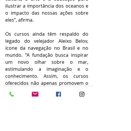
ilustrar a importância dos oceanos e 
o impacto das nossas ações sobre 
eles”, afirma.
Os cursos ainda têm respaldo do 
legado do velejador Aleixo Belov, 
ícone da navegação no Brasil e no 
mundo. “A fundação busca inspirar 
um novo olhar sobre o mar, 
estimulando a imaginação e o 
conhecimento. Assim, os cursos 
oferecidos não apenas promovem o 
acesso à cultura e à história náutica, 
mas também incorporam o direito e 
o dever de exercer a cidadania 
responsável, conforme preconizado 
na Constituição Brasileira. Ao apoiar 
e valorizar a produção cultural local, 