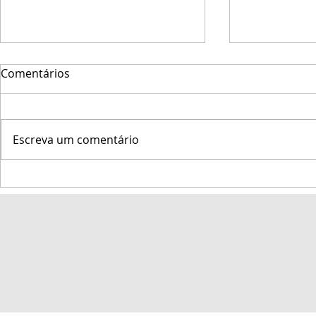
Comentários
Escreva um comentário
Veleiro Biga encerra
Série Diálo
Semana de Vela de Ilhabela
Ecossistêm
entre os 10 melhores da
"O Oceano F
classes
Te Ouvir" 
Salvador