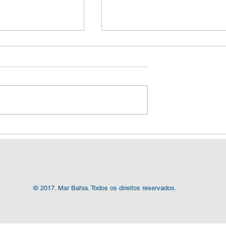
gos
Baía de Todos-os-Santos
icos, com o tema
vive momento decisivo pa
ala. E Ele Quer
definir seu futuro
acontece em
© 2017. Mar Bahia. Todos os direitos reservados.