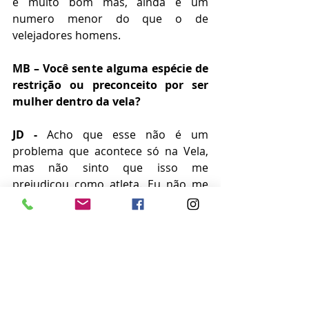
é muito bom mas, ainda é um 
numero menor do que o de 
velejadores homens. 
MB – Você sente alguma espécie de 
restrição ou preconceito por ser 
mulher dentro da vela?
JD -
 Acho que esse não é um 
problema que acontece só na Vela, 
mas não sinto que isso me 
prejudicou como atleta. Eu não me 
abalo muito com o que falam, tento 
sempre fazer minha parte, o meu 
melhor e o resultado acaba vindo e 
as pessoas passam a respeitar.