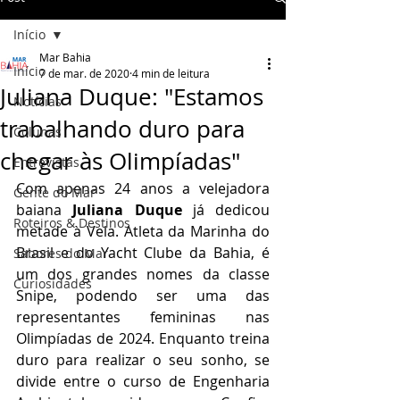
Início
Mar Bahia
Início
7 de mar. de 2020
4 min de leitura
Juliana Duque: "Estamos
Notícias
trabalhando duro para
Colunas
chegar às Olimpíadas"
Entrevistas
Com apenas 24 anos a velejadora 
Gente do Mar
baiana 
Juliana Duque
 já dedicou 
Roteiros & Destinos
metade à Vela. Atleta da Marinha do 
Brasil e do Yacht Clube da Bahia, é 
Sabores do Mar
um dos grandes nomes da classe 
Curiosidades
Snipe, podendo ser uma das 
representantes femininas nas 
Olimpíadas de 2024. Enquanto treina 
duro para realizar o seu sonho, se 
divide entre o curso de Engenharia 