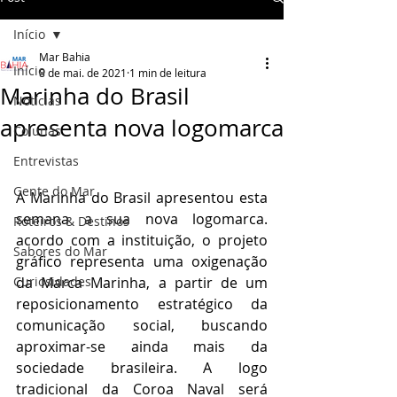
Início
Mar Bahia
Início
8 de mai. de 2021
1 min de leitura
Marinha do Brasil
Notícias
apresenta nova logomarca
Colunas
Entrevistas
Gente do Mar
A Marinha do Brasil apresentou esta 
semana a sua nova logomarca. 
Roteiros & Destinos
acordo com a instituição, o projeto 
Sabores do Mar
gráfico representa uma oxigenação 
Curiosidades
da Marca Marinha, a partir de um 
reposicionamento estratégico da 
comunicação social, buscando 
aproximar-se ainda mais da 
sociedade brasileira. A logo 
tradicional da Coroa Naval será 