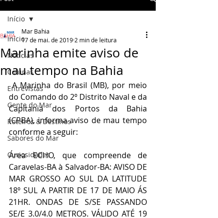
Início
Mar Bahia
Início
17 de mai. de 2019
2 min de leitura
Marinha emite aviso de
Notícias
mau tempo na Bahia
Colunas
 A Marinha do Brasil (MB), por meio 
Entrevistas
do Comando do 2º Distrito Naval e da 
Gente do Mar
Capitania dos Portos da Bahia 
(CPBA), informa aviso de mau tempo 
Roteiros & Destinos
conforme a seguir:  
Sabores do Mar
Curiosidades
Área ECHO, que compreende de 
Caravelas-BA à Salvador-BA: AVISO DE 
MAR GROSSO AO SUL DA LATITUDE 
18º SUL A PARTIR DE 17 DE MAIO ÁS 
21HR. ONDAS DE S/SE PASSANDO 
SE/E 3.0/4.0 METROS. VÁLIDO ATÉ 19 