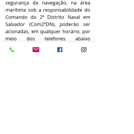
segurança da navegação, na área 
marítima sob a responsabilidade do 
Comando do 2º Distrito Naval em 
Salvador (Com2ºDN), poderão ser 
acionadas, em qualquer horário, por 
meio dos telefones abaixo 
informados. 
Capitania dos Portos da Bahia: 
(71) 3507-3777 
Delegacia da Capitania dos 
Portos em Porto Seguro: (73) 
3421-2050 
Delegacia da Capitania dos 
Portos em Ilhéus: (73) 3222-5100 
SALVAMAR LESTE (EMERGÊNCIAS 
MARÍTIMAS): 185 
Notícias