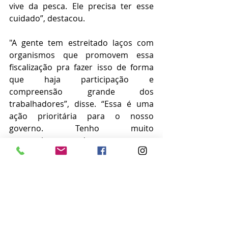
vive da pesca. Ele precisa ter esse 
cuidado”, destacou.
"A gente tem estreitado laços com 
organismos que promovem essa 
fiscalização pra fazer isso de forma 
que haja participação e 
compreensão grande dos 
trabalhadores”, disse. “Essa é uma 
ação prioritária para o nosso 
governo. Tenho muito 
convencimento de que vamos 
avançar bastante nas ações que 
promovem essa preservação”, 
concluiu.
As informações são da Agência Brasil
Notícias