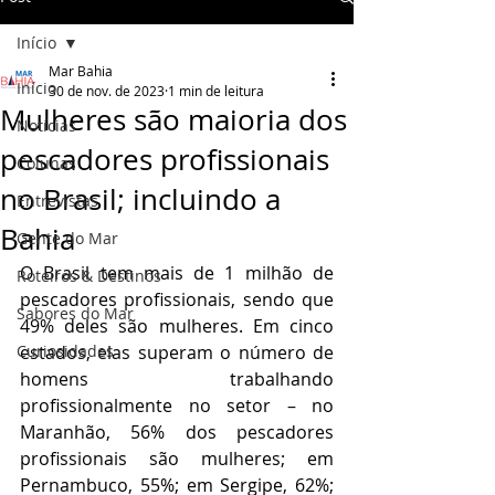
Início
Mar Bahia
Início
30 de nov. de 2023
1 min de leitura
Mulheres são maioria dos
Notícias
pescadores profissionais
Colunas
no Brasil; incluindo a
Entrevistas
Bahia
Gente do Mar
O Brasil tem mais de 1 milhão de 
Roteiros & Destinos
pescadores profissionais, sendo que 
Sabores do Mar
49% deles são mulheres. Em cinco 
Curiosidades
estados, elas superam o número de 
homens trabalhando 
profissionalmente no setor – no 
Maranhão, 56% dos pescadores 
profissionais são mulheres; em 
Pernambuco, 55%; em Sergipe, 62%; 