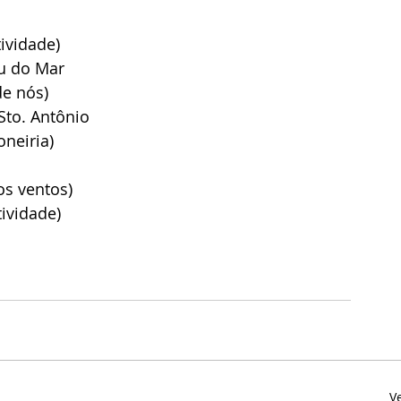
tividade)
eu do Mar
de nós)
Sto. Antônio
oneiria)
os ventos)
tividade)
V