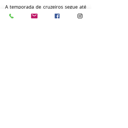
A temporada de cruzeiros segue até 
23 de abril de 2025, com a chegada 
do primeiro grande navio, o MSC 
Seaview, marcada para a próxima 
segunda-feira (4), na capital. Serão 82 
atracações, nos portos de Salvador e 
Ilhéus, além de operações em Porto 
Seguro, Itacaré e Cairu, com 
estimativa de receber cerca de 300 
mil visitantes.
Notícias
Posts recentes
Ver tudo