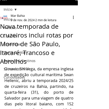
Início
Mar Bahia
Início
3 de nov. de 2024
2 min de leitura
Nova temporada de
Notícias
cruzeiros inclui rotas por
Colunas
Morro de São Paulo,
Entrevistas
Itacaré, Trancoso e
Gente do Mar
Abrolhos
Roteiros & Destinos
O navio SH Vega, da empresa inglesa 
Sabores do Mar
de expedição cultural marítima Swan 
Curiosidades
Hellenic, abriu a temporada 2024/25 
de cruzeiros na Bahia, partindo, na 
quarta-feira (31), do porto de 
Salvador para uma viagem de quatro 
dias pelo litoral baiano, com 152 