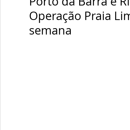
Porto da Barra e R
Operação Praia Li
semana