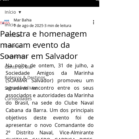
Início
Mar Bahia
Início
1 de ago de 2025
3 min de leitura
Palestra e homenagem
Notícias
marcam evento da
Colunas
Soamar em Salvador
Entrevistas
Na noite de ontem, 31 de julho, a 
Gente do Mar
Sociedade Amigos da Marinha 
Roteiros & Destinos
(SOAMAR Salvador) promoveu um 
agradável encontro entre os seus 
Sabores do Mar
associados e autoridades da Marinha 
Curiosidades
do Brasil, na sede do Clube Naval 
Cabana da Barra. Um dos principais 
objetivos deste evento foi de 
apresentar o novo Comandante do 
2º Distrito Naval, Vice-Almirante 