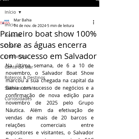
Início
Mar Bahia
Início
14 de nov. de 2024
5 min de leitura
Primeiro boat show 100%
Notícias
sobre as águas encerra
Colunas
com sucesso em Salvador
Entrevistas
Na última semana, de 6 a 10 de 
Gente do Mar
novembro, o Salvador Boat Show 
Roteiros & Destinos
marcou a sua chegada na capital da 
Bahia com sucesso de negócios e a 
Sabores do Mar
confirmação de nova edição para 
Curiosidades
novembro de 2025 pelo Grupo 
Náutica. Além da efetivação de 
vendas de mais de 20 barcos e 
relações comerciais entre 
expositores e visitantes, o Salvador 