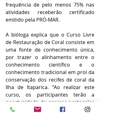
frequência de pelo menos 75% nas 
atividades receberão certificado 
emitido pela PRÓ-MAR. 
A bióloga explica que o Curso Livre 
de Restauração de Coral consiste em 
uma fonte de conhecimento única, 
por trazer o alinhamento entre o 
conhecimento científico e o 
conhecimento tradicional em prol da 
conservação dos recifes de coral da 
Ilha de Itaparica. “Ao realizar este 
curso, os participantes terão a 
oportunidade de acessar protocolos 
inéditos para restauração de recifes 
de coral e, além disso, conseguir 
entender as correlações existentes 
entre a conservação marinha e o 
nosso dia a dia. A proposta dessa 