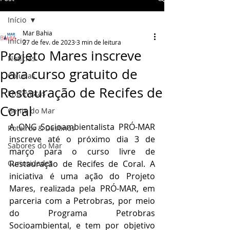
Início
Mar Bahia
Início
27 de fev. de 2023
3 min de leitura
Projeto Mares inscreve
Notícias
para curso gratuito de
Colunas
Restauração de Recifes de
Entrevistas
Coral
Gente do Mar
A ONG Socioambientalista PRÓ-MAR 
Roteiros & Destinos
inscreve até o próximo dia 3 de 
Sabores do Mar
março para o curso livre de 
Curiosidades
Restauração de Recifes de Coral. A 
iniciativa é uma ação do Projeto 
Mares, realizada pela PRÓ-MAR, em 
parceria com a Petrobras, por meio 
do Programa Petrobras 
Socioambiental, e tem por objetivo 