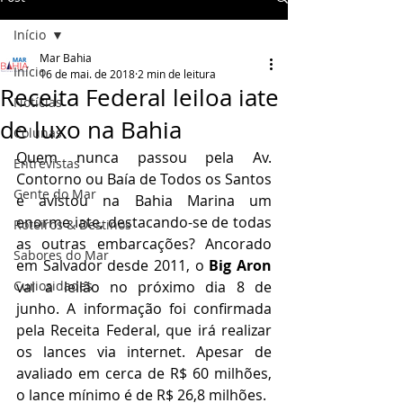
Início
Mar Bahia
Início
16 de mai. de 2018
2 min de leitura
Receita Federal leiloa iate
Notícias
de luxo na Bahia
Colunas
Quem nunca passou pela Av. 
Entrevistas
Contorno ou Baía de Todos os Santos 
Gente do Mar
e avistou na Bahia Marina um 
enorme iate, destacando-se de todas 
Roteiros & Destinos
as outras embarcações? Ancorado 
Sabores do Mar
em Salvador desde 2011, o 
Big Aron
Curiosidades
vai a leilão no próximo dia 8 de 
junho. A informação foi confirmada 
pela Receita Federal, que irá realizar 
os lances via internet. Apesar de 
avaliado em cerca de R$ 60 milhões, 
o lance mínimo é de R$ 26,8 milhões.