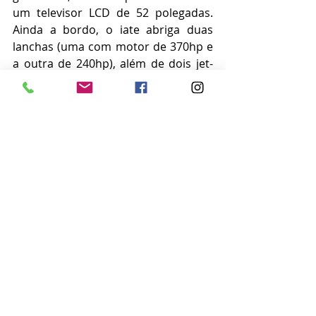
um televisor LCD de 52 polegadas. 
Ainda a bordo, o iate abriga duas 
lanchas (uma com motor de 370hp e 
a outra de 240hp), além de dois jet-
skis Yamaha e dois motores a diesel 
da marca Caterpillar Co, com 
potência de 1.100hp. 
Confira o vídeo disponibilizado 
pela Receita Federal com fotos e 
mais detalhes do iate:
https://www.youtube.com/watch?
v=gVfCm5jqqGg
Foto: Divulgação