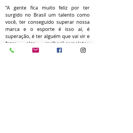
“A gente fica muito feliz por ter 
surgido no Brasil um talento como 
você, ter conseguido superar nossa 
marca e o esporte é isso aí, é 
superação, é ter alguém que vai vir e 
fazer algo melhor'',completou 
Robert, que também está divulgando 
o lançamento de sua biografia, 
“Robert Scheidt - O Amigo do Vento”.
Notícias
Posts recentes
Ver tudo