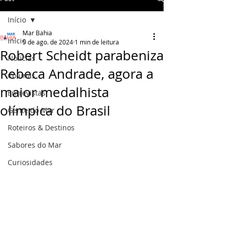
Início
Mar Bahia
Início
5 de ago. de 2024
1 min de leitura
Robert Scheidt parabeniza
Notícias
Rebeca Andrade, agora a
Colunas
maior medalhista
Entrevistas
olímpica do Brasil
Gente do Mar
Roteiros & Destinos
Sabores do Mar
Curiosidades