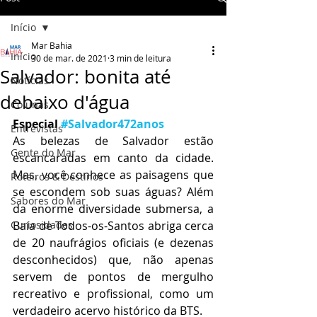
Início
Mar Bahia
Início
30 de mar. de 2021
3 min de leitura
Salvador: bonita até
Notícias
debaixo d'água
Colunas
Especial
#Salvador472anos
Entrevistas
As belezas de Salvador estão 
Gente do Mar
escancaradas em canto da cidade. 
Mas, você conhece as paisagens que 
Roteiros & Destinos
se escondem sob suas águas? Além 
Sabores do Mar
da enorme diversidade submersa, a 
Curiosidades
Baía de Todos-os-Santos abriga cerca 
de 20 naufrágios oficiais (e dezenas 
desconhecidos) que, não apenas 
servem de pontos de mergulho 
recreativo e profissional, como um 
verdadeiro acervo histórico da BTS. 