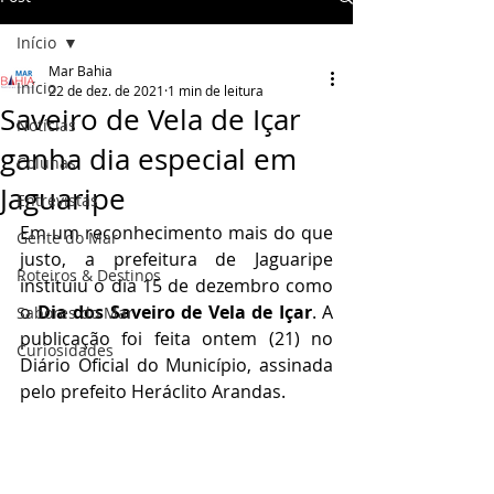
Início
Mar Bahia
Início
22 de dez. de 2021
1 min de leitura
Saveiro de Vela de Içar
Notícias
ganha dia especial em
Colunas
Jaguaripe
Entrevistas
Em um reconhecimento mais do que 
Gente do Mar
justo, a prefeitura de Jaguaripe 
Roteiros & Destinos
instituiu o dia 15 de dezembro como 
o 
Dia dos Saveiro de Vela de Içar
. A 
Sabores do Mar
publicação foi feita ontem (21) no 
Curiosidades
Diário Oficial do Município, assinada 
pelo prefeito Heráclito Arandas. 