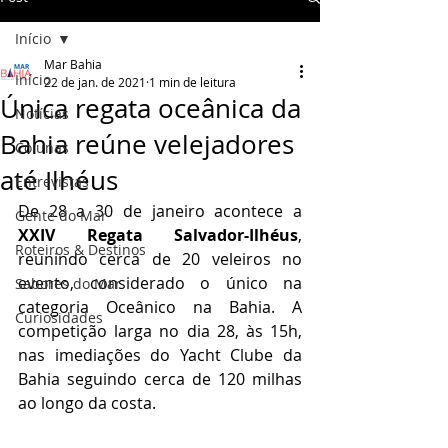
Início
Mar Bahia
Início
22 de jan. de 2021
1 min de leitura
Única regata oceânica da
Notícias
Bahia reúne velejadores
Colunas
até Ilhéus
Entrevistas
De 28 a 30 de janeiro acontece a 
Gente do Mar
XXIV Regata Salvador-Ilhéus
, 
Roteiros & Destinos
reunindo cerca de 20 veleiros no 
evento, considerado o único na 
Sabores do Mar
categoria Oceânico na Bahia. A 
Curiosidades
competição larga no dia 28, às 15h, 
nas imediações do Yacht Clube da 
Bahia seguindo cerca de 120 milhas 
ao longo da costa. 