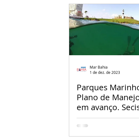
Mar Bahia
1 de dez. de 2023
Parques Marinh
Plano de Manej
em avanço. Seci
se pronuncia so
fiscalização