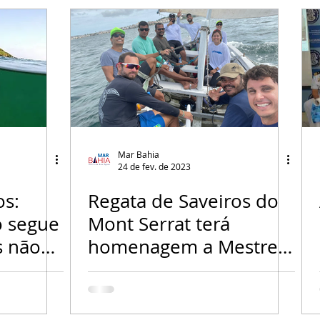
Mar Bahia
24 de fev. de 2023
os:
Regata de Saveiros do
o segue
Mont Serrat terá
s não
homenagem a Mestre e
bre
presença de campeões
brasileiros de Vela