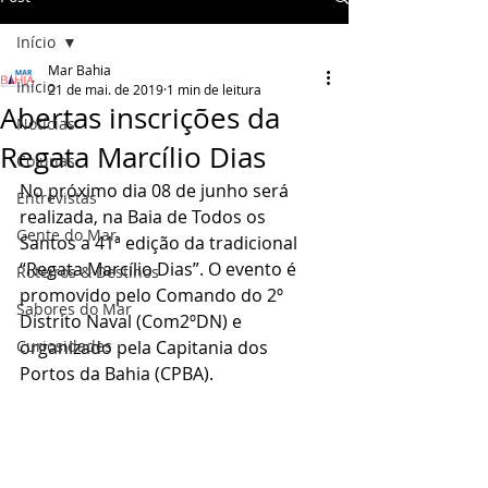
Início
Mar Bahia
Início
21 de mai. de 2019
1 min de leitura
Abertas inscrições da
Notícias
Regata Marcílio Dias
Colunas
No próximo dia 08 de junho será 
Entrevistas
realizada, na Baia de Todos os 
Gente do Mar
Santos a 41ª edição da tradicional 
“Regata Marcílio Dias”. O evento é 
Roteiros & Destinos
promovido pelo Comando do 2º 
Sabores do Mar
Distrito Naval (Com2ºDN) e 
Curiosidades
organizado pela Capitania dos 
Portos da Bahia (CPBA). 