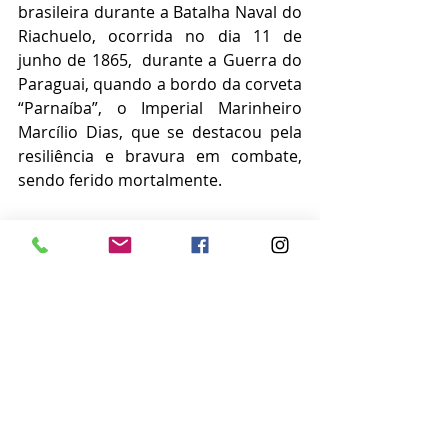
brasileira durante a Batalha Naval do 
Riachuelo, ocorrida no dia 11 de 
junho de 1865,  durante a Guerra do 
Paraguai, quando a bordo da corveta 
“Parnaíba”, o Imperial Marinheiro 
Marcílio Dias, que se destacou pela 
resiliência e bravura em combate, 
sendo ferido mortalmente. 
#marciliodias
#regatamarciliodias
#veleiros
#oceano
#monotipos
#baiadetodosossantos
#capitaniadosportosdabahia
#marbahia
Notícias