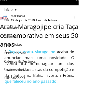
Início
Mar Bahia
Início
19 de jul. de 2019
1 min de leitura
Aratu-Maragojipe cria Taça
Notícias
comemorativa em seus 50
Colunas
anos
Entrevistas
A 
Regata Aratu-Maragojipe
 acaba de 
Gente do Mar
anunciar mais uma novidade. O 
Roteiros & Destinos
evento irá homenagear um dos 
maiores entusiastas da competição e 
Sabores do Mar
da náutica na Bahia, Everton Fróes, 
Curiosidades
que faleceu no ano passado
. 