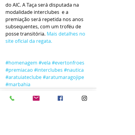
do AIC. A Taça será disputada na 
modalidade interclubes  e a 
premiação será repetida nos anos 
subsequentes, com um troféu de 
posse transitória. 
Mais detalhes no 
site oficial da regata.
#homenagem
#vela
#evertonfroes
#premiacao
#interclubes
#nautica
#aratuiateclube
#aratumaragojipe
#marbahia
Posts recentes
Ver tudo