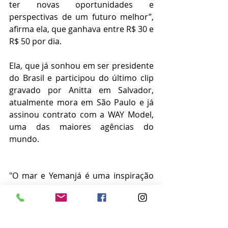
ter novas oportunidades e 
perspectivas de um futuro melhor”, 
afirma ela, que ganhava entre R$ 30 e 
R$ 50 por dia.
Ela, que já sonhou em ser presidente 
do Brasil e participou do último clip 
gravado por Anitta em Salvador, 
atualmente mora em São Paulo e já 
assinou contrato com a WAY Model, 
uma das maiores agências do 
mundo.
"O mar e Yemanjá é uma inspiração 
muito grande, amo o mar. No inicio 
dessa vida na praia tive muita 
dificuldade com os peixes porque 
aquele cheiro nunca saía de mim, 