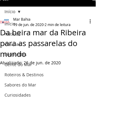
Início
Mar Bahia
Início
19 de jun. de 2020
2 min de leitura
Da beira mar da Ribeira
Notícias
para as passarelas do
Colunas
mundo
Entrevistas
Atualizado:
26 de jun. de 2020
Gente do Mar
Roteiros & Destinos
Sabores do Mar
Curiosidades