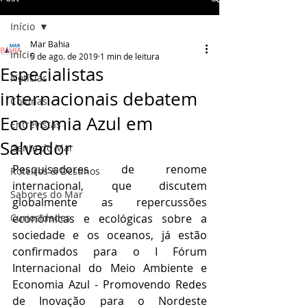
Início
Mar Bahia
Início
5 de ago. de 2019
1 min de leitura
Especialistas
Notícias
internacionais debatem
Colunas
Economia Azul em
Entrevistas
Salvador
Gente do Mar
Pesquisadores de renome 
Roteiros & Destinos
internacional, que discutem 
Sabores do Mar
globalmente as repercussões 
Curiosidades
econômicas e ecológicas sobre a 
sociedade e os oceanos, já estão 
confirmados para o I Fórum 
Internacional do Meio Ambiente e 
Economia Azul - Promovendo Redes 
de Inovação para o Nordeste 