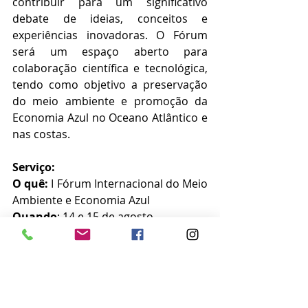
contribuir para um significativo 
debate de ideias, conceitos e 
experiências inovadoras. O Fórum 
será um espaço aberto para 
colaboração científica e tecnológica, 
tendo como objetivo a preservação 
do meio ambiente e promoção da 
Economia Azul no Oceano Atlântico e 
nas costas. 
Serviço:
O quê:
 I Fórum Internacional do Meio 
Ambiente e Economia Azul
Quando
: 14 e 15 de agosto
Onde
: Auditório do Senai/Cimatec, 
Avenida Orlando Gomes, 1845 - Piatã, 
Salvador – BA
Inscrições
: 
http://fimaea.inema.ba.go
v.br/