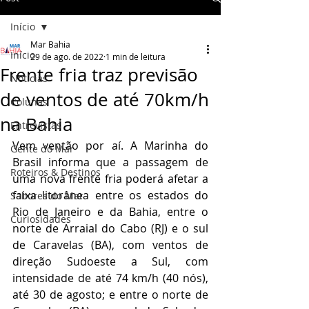
Início
Mar Bahia
Início
29 de ago. de 2022
1 min de leitura
Frente fria traz previsão
Notícias
de ventos de até 70km/h
Colunas
na Bahia
Entrevistas
Vem ventão por aí. A Marinha do 
Gente do Mar
Brasil informa que a passagem de 
Roteiros & Destinos
uma nova frente fria poderá afetar a 
faixa litorânea entre os estados do 
Sabores do Mar
Rio de Janeiro e da Bahia, entre o 
Curiosidades
norte de Arraial do Cabo (RJ) e o sul 
de Caravelas (BA), com ventos de 
direção Sudoeste a Sul, com 
intensidade de até 74 km/h (40 nós), 
até 30 de agosto; e entre o norte de 