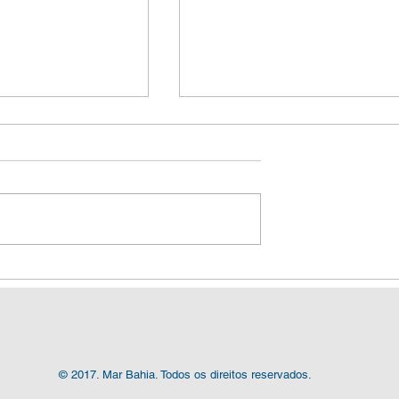
a encerra
Série Diálogos
Vela de Ilhabela
Ecossistêmicos, com o te
 melhores da
"O Oceano Fala. E Ele Que
Te Ouvir" acontece em
Salvador
© 2017. Mar Bahia. Todos os direitos reservados.