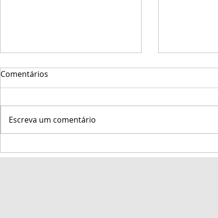
Comentários
Escreva um comentário
Marinha do Brasil promove
Veleiro Big
a 47ª Regata Marcílio Dias
Semana de 
na Baía de Todos-os-Santos
entre os 10
classes