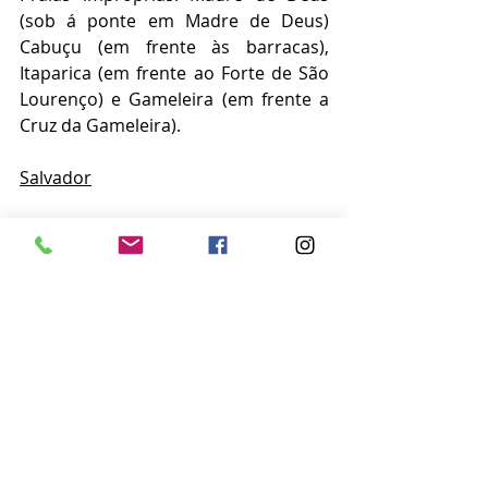
(sob á ponte em Madre de Deus) 
Cabuçu (em frente às barracas), 
Itaparica (em frente ao Forte de São 
Lourenço) e Gameleira (em frente a 
Cruz da Gameleira).
Salvador
Praias impróprias: Periperi (na saída 
de acesso a praia, após travessia da 
via férrea), Penha (situada em frente 
a barraca do Valença), Pedra Furada 
(atrás do Hospital Sagrada Família, 
em frente a ladeira que dá acesso a 
praia), Canta Galo (atrás das antigas 
instalações da FIB, Rua Agrário 
Menezes), Armação (em frente ao 
Hotel Alah Mar e a Rua João Mendes 