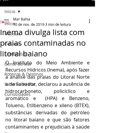
Início
Mar Bahia
Início
10 de nov. de 2019
3 min de leitura
Inema divulga lista com
Notícias
praias contaminadas no
Colunas
litoral baiano
Entrevistas
O Instituto do Meio Ambiente e 
Gente do Mar
Recursos Hídricos (Inema), após fazer 
Roteiros & Destinos
a análise das praias do Litoral Norte 
e de Salvador, declarou a ausência de 
Sabores do Mar
hidrocarboneto, policíclico e 
Curiosidades
aromático e  (HPA) e Benzeno, 
Tolueno, Etilbenzeno e xileno (BTEX), 
substâncias derivadas do petróleo 
no litoral baiano e que são fatores 
contaminantes e prejudiciais à saúde 