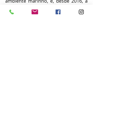
ambiente marinho, e, desde 2016, a 
sua criação é apoiada pela prefeitura 
através da Secretaria de 
Sustentabilidade, Inovação e 
Resiliência.
#parquemarinhodabarra
#meioambiente
#faroldabarra
#portodabarra
#parquemarinho
#baiadetodosossantos
#marbahia
Notícias
Posts recentes
Ver tudo