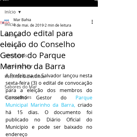
Início
Mar Bahia
Início
4 de mai. de 2019
2 min de leitura
Lançado edital para
Notícias
eleição do Conselho
Colunas
Gestor do Parque
Entrevistas
Marinho da Barra
Gente do Mar
A Prefeitura de Salvador lançou nesta 
Roteiros & Destinos
sexta-feira (3) o edital de convocação 
Sabores do Mar
para a eleição dos membros do 
Curiosidades
Conselho Gestor do 
Parque 
Municipal Marinho da Barra, 
criado 
há 15 dias. O documento foi 
publicado no Diário Oficial do 
Município e pode ser baixado no 
endereço 