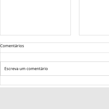
Comentários
Escreva um comentário
Marinha do Brasil promove
Veleiro Big
a 47ª Regata Marcílio Dias
Semana de 
na Baía de Todos-os-Santos
entre os 10
classes