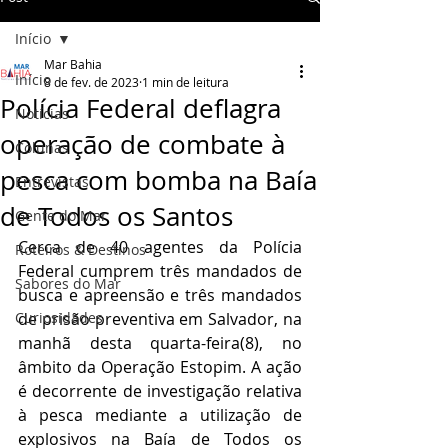
Início
Mar Bahia
Início
8 de fev. de 2023
1 min de leitura
Polícia Federal deflagra
Notícias
operação de combate à
Colunas
pesca com bomba na Baía
Entrevistas
de Todos os Santos
Gente do Mar
Cerca de 40 agentes da Polícia 
Roteiros & Destinos
Federal cumprem três mandados de 
Sabores do Mar
busca e apreensão e três mandados 
Curiosidades
de prisão preventiva em Salvador, na 
manhã desta quarta-feira(8), no 
âmbito da Operação Estopim. A ação 
é decorrente de investigação relativa 
à pesca mediante a utilização de 
explosivos na Baía de Todos os 