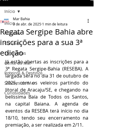
Início
Mar Bahia
Início
3 de abr. de 2025
1 min de leitura
Regata Sergipe Bahia abre
Notícias
inscrições para a sua 3ª
Colunas
edição
Entrevistas
Já estão abertas as inscrições para a 
Gente do Mar
3ª Regata Sergipe-Bahia (RESEBA). A 
Roteiros & Destinos
largada será no dia 31 de outubro de 
2025, com os veleiros partindo do 
Sabores do Mar
litoral de Aracaju/SE, e chegando na 
Curiosidades
belíssima Baía de Todos os Santos, 
na capital Baiana. A agenda de 
eventos da RESEBA terá início no dia 
18/10, tendo seu encerramento na 
premiação, a ser realizada em 2/11.