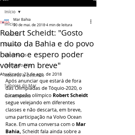
Início
Mar Bahia
Início
30 de mai. de 2018
4 min de leitura
Robert Scheidt: "Gosto
Notícias
muito da Bahia e do povo
Colunas
baiano e espero poder
Entrevistas
voltar em breve"
Gente do Mar
Atualizado:
23 de ago. de 2018
Roteiros & Destinos
Após anunciar que estará de fora 
Sabores do Mar
das Olimpíadas de Tóquio-2020, o 
bicampeão olímpico 
Robert Scheidt
Curiosidades
segue velejando em diferentes 
classes e não descarta, em breve, 
uma participação na Volvo Ocean 
Race. Em uma conversa com o 
Mar 
Bahia, 
Scheidt fala ainda sobre a 