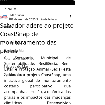
Início
Mar Bahia
Início
18 de mar. de 2025
3 min de leitura
Salvador adere ao projeto
Notícias
CoastSnap de
Colunas
monitoramento das
Entrevistas
praias
Gente do Mar
A Secretaria Municipal de 
Roteiros & Destinos
Sustentabilidade, Resiliência, Bem-
Sabores do Mar
Estar e Proteção Animal (Secis) está 
Curiosidades
apoiando o projeto CoastSnap, uma 
iniciativa global de monitoramento 
costeiro participativo que 
acompanha a erosão, a dinâmica das 
praias e os impactos das mudanças 
climáticas. Desenvolvido 