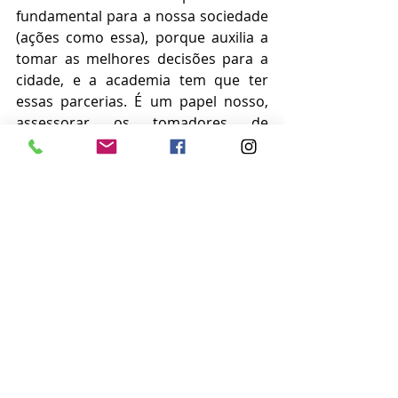
fundamental para a nossa sociedade 
(ações como essa), porque auxilia a 
tomar as melhores decisões para a 
cidade, e a academia tem que ter 
essas parcerias. É um papel nosso, 
assessorar os tomadores de 
decisões e veio esse projeto, sem 
custo nenhum, que nos dá uma 
resposta significativa".
Machado reforça que a iniciativa 
também é importante pois faz a 
sociedade se sentir parte do projeto. 
"O cidadão tira a foto, colabora. Em 
Stella Maris nós recebemos muitas 
imagens, muito retorno da 
população porque eles sentiram que 
é algo para eles, um monitoramento 