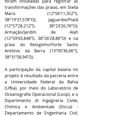
foram instaladas para registrar as 
transformações das praias, em Stella 
Maris (12°56’11,352”S, 
38°19’37,578”O); Jaguaribe/Piatã 
(12°57’28,212”S, 38°23’26,76”O); 
Armação/Jardim de Alah 
(12°59’43,848”S, 38°26’28,86”O) e na 
praia do Reloginho/Forte Santo 
Antônio da Barra (13°00’36,66”S, 
38°31’58,94”O).
A participação da capital baiana no 
projeto é resultado da parceria entre 
a Universidade Federal da Bahia 
(Ufba), por meio do Laboratório de 
Oceanografia Operacional (Loop), e o 
Dipartimento di Ingegneria Civile, 
Chimica e Ambientale (Dicca) - 
Departamento de Engenharia Civil, 