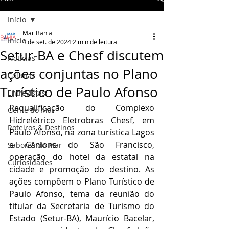
Início
Mar Bahia
Início
4 de set. de 2024
2 min de leitura
Setur-BA e Chesf discutem
Notícias
ações conjuntas no Plano
Colunas
Turístico de Paulo Afonso
Entrevistas
Requalificação do Complexo 
Gente do Mar
Hidrelétrico Eletrobras Chesf, em 
Roteiros & Destinos
Paulo Afonso, na zona turística Lagos 
e Cânions do São Francisco, 
Sabores do Mar
operação do hotel da estatal na 
Curiosidades
cidade e promoção do destino. As 
ações compõem o Plano Turístico de 
Paulo Afonso, tema da reunião do 
titular da Secretaria de Turismo do 
Estado (Setur-BA), Maurício Bacelar, 