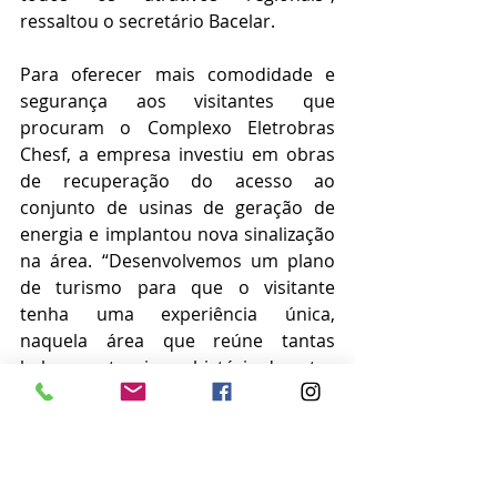
ressaltou o secretário Bacelar.
Para oferecer mais comodidade e 
segurança aos visitantes que 
procuram o Complexo Eletrobras 
Chesf, a empresa investiu em obras 
de recuperação do acesso ao 
conjunto de usinas de geração de 
energia e implantou nova sinalização 
na área. “Desenvolvemos um plano 
de turismo para que o visitante 
tenha uma experiência única, 
naquela área que reúne tantas 
belezas naturais e a história do setor 
hidrelétrico brasileiro. Fazemos isso 
para desenvolver economicamente a 
região, com sustentabilidade, em 
parceria com a Secretaria de Turismo 