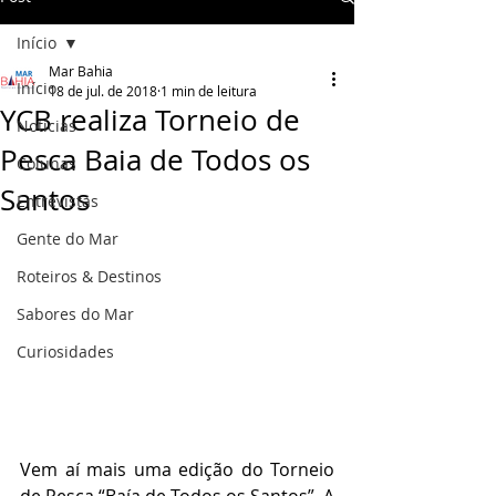
Início
Mar Bahia
Início
18 de jul. de 2018
1 min de leitura
YCB realiza Torneio de
Notícias
Pesca Baia de Todos os
Colunas
Santos
Entrevistas
Gente do Mar
Roteiros & Destinos
Sabores do Mar
Curiosidades
Vem aí mais uma edição do Torneio 