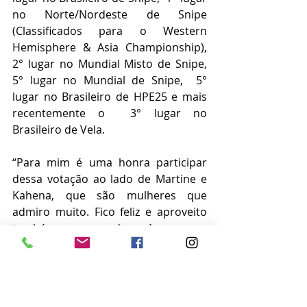
no Norte/Nordeste de Snipe 
(Classificados para o Western 
Hemisphere & Asia Championship), 
2° lugar no Mundial Misto de Snipe, 
5° lugar no Mundial de Snipe,  5°  
lugar no Brasileiro de HPE25 e mais 
recentemente o  3° lugar no 
Brasileiro de Vela. 
“Para mim é uma honra participar 
dessa votação ao lado de Martine e 
Kahena, que são mulheres que 
admiro muito. Fico feliz e aproveito 
também para agradecer às pessoas 
que votaram. Fica o sentimento que 
estou no caminho certo e que tenho 
que continuar trabalhando”, 
comemora Juliana Duque.