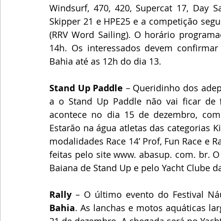
Windsurf, 470, 420, Supercat 17, Day Sai
Skipper 21 e HPE25 e a competição segue
(RRV Word Sailing). O horário programad
14h. Os interessados devem confirmar a
Bahia até as 12h do dia 13.
Stand Up Paddle
 – Queridinho dos adep
a o Stand Up Paddle não vai ficar de f
acontece no dia 15 de dezembro, com l
Estarão na água atletas das categorias Ki
modalidades Race 14’ Prof, Fun Race e R
feitas pelo site www. abasup. com. br. 
Baiana de Stand Up e pelo Yacht Clube d
Rally
 – O último evento do Festival Ná
Bahia
. As lanchas e motos aquáticas lar