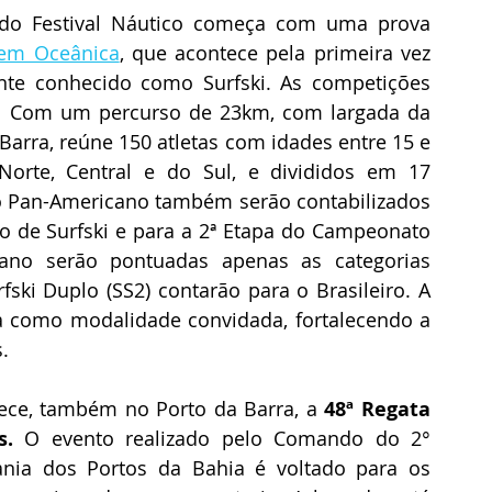
do Festival Náutico começa com uma prova 
em Oceânica
, que acontece pela primeira vez 
te conhecido como Surfski. As competições 
. Com um percurso de 23km, com largada da 
Barra, reúne 150 atletas com idades entre 15 e 
orte, Central e do Sul, e divididos em 17 
do Pan-Americano também serão contabilizados 
o de Surfski e para a 2ª Etapa do Campeonato 
ano serão pontuadas apenas as categorias 
rfski Duplo (SS2) contarão para o Brasileiro. A 
 como modalidade convidada, fortalecendo a 
. 
ece, também no Porto da Barra, a 
48ª Regata 
s.
 O evento realizado pelo Comando do 2° 
Distrito Naval e organizado pela Capitania dos Portos da Bahia é voltado para os 