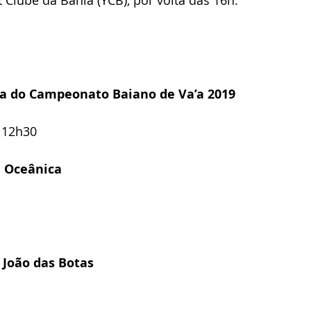
Clube da Bahia (YCB), por volta das 16h.
tapa do Campeonato Baiano de Va’a 2019
s 12h30
m Oceânica
s João das Botas