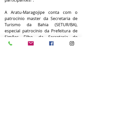
A Aratu-Maragojipe conta com o 
patrocínio master da Secretaria de 
Turismo da Bahia (SETUR/BA),  
especial patrocínio da Prefeitura de 
Simões Filho, da Secretaria de 
Desenvolvimento Econômico, 
Emprego e Renda da Prefeitura de 
Salvador, do SAC Náutico de Salvador 
e da EMBASA. Conta ainda com o 
patrocínio da SOCICAM Náutica e 
Turismo, B1 Tintas, Dismarmogran 
Mármores e Granitos e da MI Marine 
Assistência autorizada Marine 
Express. Especial apoio da Prefeitura 
de Maragojipe, do ICMBio, da Reserva 
Extrativista Marinha da Baía do 
Iguape e da Associação de Saveiros 