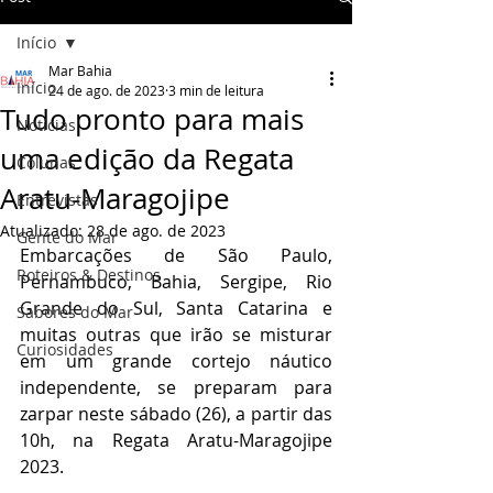
Início
Mar Bahia
Início
24 de ago. de 2023
3 min de leitura
Tudo pronto para mais
Notícias
uma edição da Regata
Colunas
Aratu-Maragojipe
Entrevistas
Atualizado:
28 de ago. de 2023
Gente do Mar
Embarcações de São Paulo, 
Roteiros & Destinos
Pernambuco, Bahia, Sergipe, Rio 
Grande do Sul, Santa Catarina e 
Sabores do Mar
muitas outras que irão se misturar 
Curiosidades
em um grande cortejo náutico 
independente, se preparam para 
zarpar neste sábado (26), a partir das 
10h, na Regata Aratu-Maragojipe 
2023. 